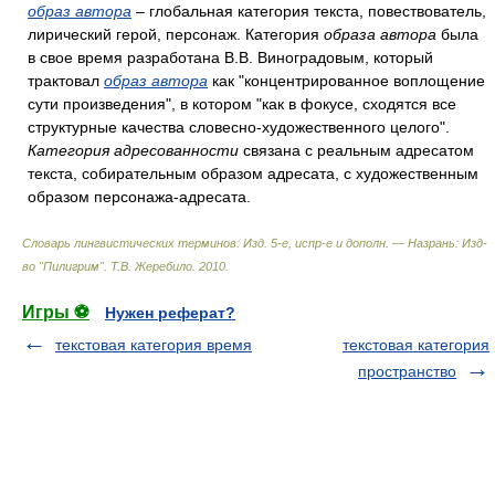
образ автора
– глобальная категория текста, повествователь,
лирический герой, персонаж. Категория
образа автора
была
в свое время разработана В.В. Виноградовым, который
трактовал
образ автора
как "концентрированное воплощение
сути произведения", в котором "как в фокусе, сходятся все
структурные качества словесно-художественного целого".
Категория адресованности
связана с реальным адресатом
текста, собирательным образом адресата, с художественным
образом персонажа-адресата.
Словарь лингвистических терминов: Изд. 5-е, испр-е и дополн. — Назрань: Изд-
во "Пилигрим"
.
Т.В. Жеребило
.
2010
.
Игры ⚽
Нужен реферат?
текстовая категория время
текстовая категория
пространство